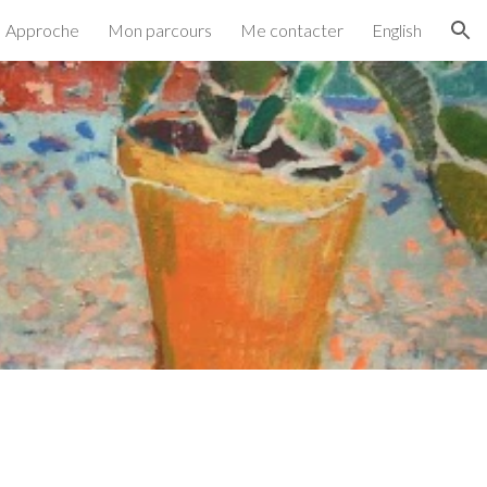
Approche
Mon parcours
Me contacter
English
ion