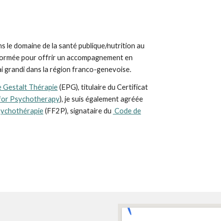
s le domaine de la santé publique/nutrition au
is formée pour offrir un accompagnement en
ai grandi dans la région franco-genevoise.
e Gestalt Thérapie
(EPG), titulaire du Certificat
for Psychotherapy
), je suis également agréée
sychothérapie
(FF2P),
signataire du
Code de